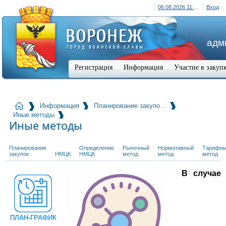
06.08.2026 11:03 (+03:00)
Вход
адм
Регистрация
Информация
Участие в закуп
Информация
Планирование закупо…
Иные методы
Иные методы
Планирование
Определение
Рыночный
Нормативный
Тарифн
закупок
НМЦК
НМЦК
метод
метод
метод
В случае
ПЛАН-ГРАФИК