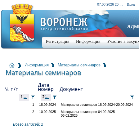
07.08.2026 20:36 (+03:00)
Вход
адм
Регистрация
Информация
Участие в закуп
Информация
Материалы семинаров
Материалы семинаров
Дата,
№ п/п
номер
Документ
1
2
1
18.09.2024
Материалы семинаров 18.09.2024-20.09.2024
2
10.02.2025
Материалы семинаров 04.02.2025 -
06.02.2025
Всего записей: 2