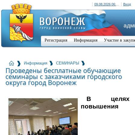
09.08.2026 06:35 (+03:00)
Вход
адм
Регистрация
Информация
Участие в закуп
Информация
СЕМИНАРЫ
Проведены бесплатные обучающие
семинары с заказчиками городского
округа город Воронеж
В целях
повышения