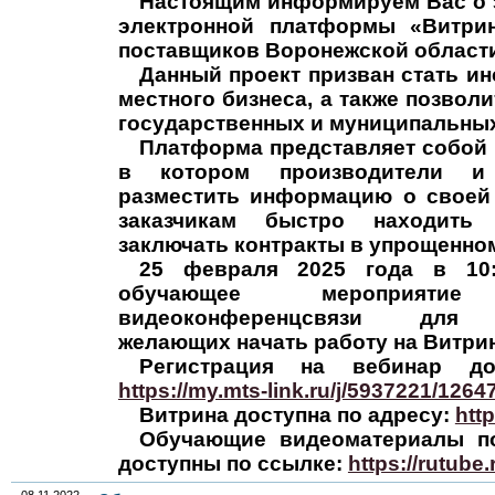
Настоящим информируем Вас о 
электронной платформы «Витри
поставщиков Воронежской области
Данный проект призван стать ин
местного бизнеса, а также позволи
государственных и муниципальных
Платформа представляет собой 
в котором производители и
разместить информацию о своей 
заказчикам быстро находит
заключать контракты в упрощенном
25 февраля 2025 года в 10:
обучающее мероприят
видеоконференцсвязи для б
желающих начать работу на Витрин
Регистрация на вебинар до
https://my.mts-link.ru/j/5937221/126
Витрина доступна по адресу:
http
Обучающие видеоматериалы по
доступны по ссылке:
https://rutube.