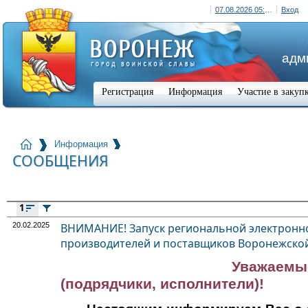
07.08.2026 05:09 (+03:00)
Вход
адм
Регистрация
Информация
Участие в закуп
Информация
СООБЩЕНИЯ
1
20.02.2025
ВНИМАНИЕ! Запуск региональной электронн
производителей и поставщиков Воронежской
Уважаемы
(подрядчики, исполнители)!