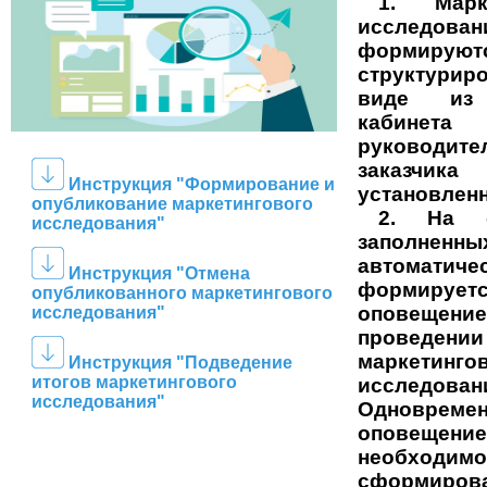
1. Марк
исследован
формируют
структурир
виде
из л
кабинета
руководите
заказ
Инструкция "Формирование и
установлен
опубликование
маркетингового
2. На о
исследования"
заполненн
автоматиче
Инструкция "Отмена
формирует
опубликованного
маркетингового
оповещ
исследования"
проведении
маркетинго
Инструкция "Подведение
итогов
маркетингового
исследован
исследования"
Одновре
оповещени
необходимо
сформиров