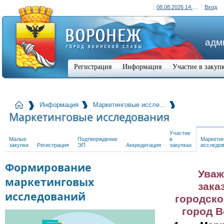
08.08.2026 14:47 (+03:00)
Вход
адм
Регистрация
Информация
Участие в закуп
Информация
Маркетинговые иссле…
Маркетинговые исследования
Участие
Малые
Подтверждение
в
Маркети
закупки
Регистрация
ЭП
Аккредитация
закупках
исследо
Формирование
Ува
маркетинговых
зака
исследований
городско
город В