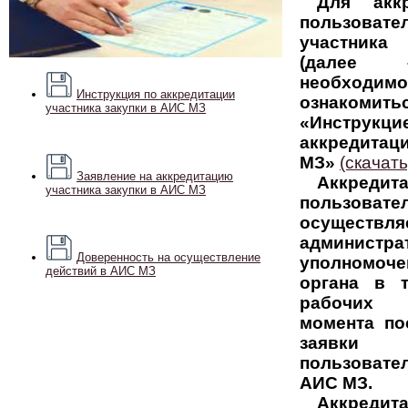
Для аккр
пользовате
участника
(далее
необходимо
Инструкция по аккредитации
ознаком
участника закупки в АИС МЗ
«Инструк
аккредита
МЗ»
(скачать
Заявление на аккредитацию
Аккредит
участника закупки в АИС МЗ
пользова
осуществля
администра
Доверенность на осуществление
уполномоче
действий в АИС МЗ
органа в 
рабочих
момента по
заяв
пользоват
АИС МЗ.
Аккредит