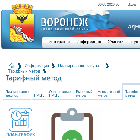
06.08.2026 20:54 (+03:00)
Вход
адм
Регистрация
Информация
Участие в закуп
Информация
Планирование закупо…
Тарифный метод
Тарифный метод
Планирование
Определение
Рыночный
Нормативный
Тарифн
закупок
НМЦК
НМЦК
метод
метод
метод
ПЛАН-ГРАФИК