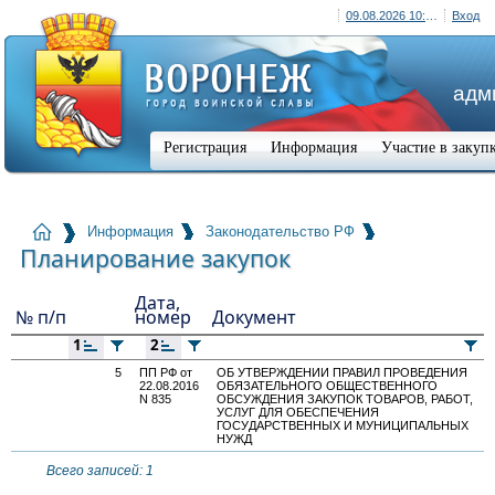
09.08.2026 10:03 (+03:00)
Вход
адм
Регистрация
Информация
Участие в закуп
Информация
Законодательство РФ
Планирование закупок
Дата,
№ п/п
номер
Документ
1
2
5
ПП РФ от
ОБ УТВЕРЖДЕНИИ ПРАВИЛ ПРОВЕДЕНИЯ
22.08.2016
ОБЯЗАТЕЛЬНОГО ОБЩЕСТВЕННОГО
N 835
ОБСУЖДЕНИЯ ЗАКУПОК ТОВАРОВ, РАБОТ,
УСЛУГ ДЛЯ ОБЕСПЕЧЕНИЯ
ГОСУДАРСТВЕННЫХ И МУНИЦИПАЛЬНЫХ
НУЖД
Всего записей: 1