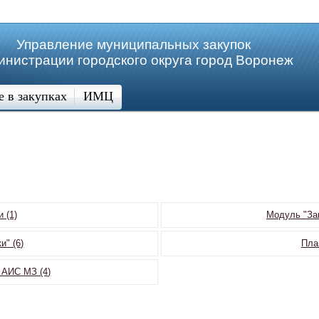
Управление муниципальных закупок
инистрации городского округа город Воронеж
е в закупках
ИМЦ
 (1)
Модуль "Зак
и" (6)
Пла
 АИС МЗ (4)