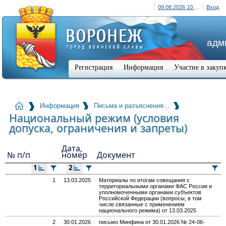
09.08.2026 10:24 (+03:00)
Вход
адм
Регистрация
Информация
Участие в закуп
Информация
Письма и разъяснения…
Национальный режим (условия
допуска, ограничения и запреты)
Дата,
№ п/п
номер
Документ
1
2
1
13.03.2025
Материалы по итогам совещания с
территориальными органами ФАС России и
уполномоченными органами субъектов
Российской Федерации (вопросы, в том
числе связанные с применением
национального режима) от 13.03.2025
2
30.01.2026
письмо Минфина от 30.01.2026 № 24-06-