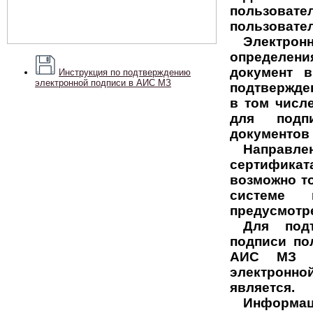
пользовате
пользовате
Электро
определен
документ 
Инструкция по подтверждению
электронной подписи в АИС МЗ
подтвержде
в том числ
для подпи
документов 
Направл
сертифика
возможно т
системе 
предусмот
Для подт
подписи по
АИС МЗ д
электронн
является.
Информац