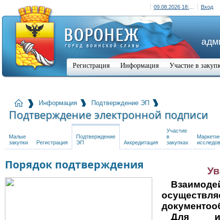
09.08.2026 18:08 (+03:00)
Вход
адм
Регистрация
Информация
Участие в закуп
Информация
Подтверждение ЭП
Подтверждение электронной подписи
Участие
Малые
Подтверждение
в
Маркети
закупки
Регистрация
ЭП
Аккредитация
закупках
исследо
Порядок подтверждения
Ув
Взаимоде
осуществ
документоо
Для иде