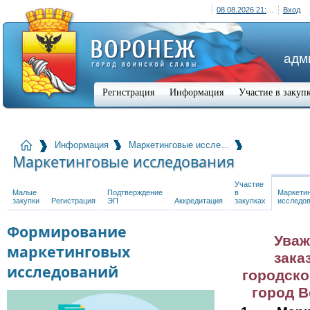
08.08.2026 21:10 (+03:00)
Вход
адм
Регистрация
Информация
Участие в закуп
Информация
Маркетинговые иссле…
Маркетинговые исследования
Участие
Малые
Подтверждение
в
Маркети
закупки
Регистрация
ЭП
Аккредитация
закупках
исследо
Формирование
Ува
маркетинговых
зака
исследований
городско
город В