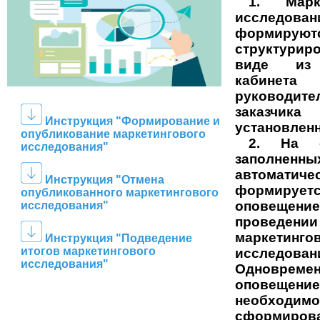
1. Марк
исследован
формируют
структурир
виде
из л
кабинета
руководите
заказ
Инструкция "Формирование и
установлен
опубликование
маркетингового
2. На о
исследования"
заполненн
автоматиче
Инструкция "Отмена
формирует
опубликованного
маркетингового
оповещ
исследования"
проведении
маркетинго
Инструкция "Подведение
итогов
маркетингового
исследован
исследования"
Одновре
оповещени
необходимо
сформиров