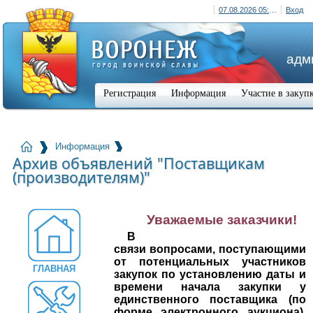
07.08.2026 05:31 (+03:00)
Вход
адм
Регистрация
Информация
Участие в закуп
Информация
Архив объявлений "Поставщикам
(производителям)"
Уважаемые заказчики!
В
связи
вопросами,
поступающими
от потенциальных участников
ГЛАВНАЯ
закупок по установлению даты и
времени начала закупки у
единственного
поставщика (по
форме электронного аукциона),